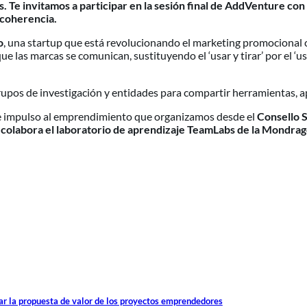
ás. Te invitamos a participar en la sesión final de AddVenture c
coherencia.
o
, una startup que está revolucionando el marketing promocional
 las marcas se comunican, sustituyendo el ‘usar y tirar’ por el ‘us
os de investigación y entidades para compartir herramientas, apr
e impulso al emprendimiento que organizamos desde el
Consello 
 colabora el laboratorio de aprendizaje TeamLabs de la Mondrag
ar la propuesta de valor de los proyectos emprendedores