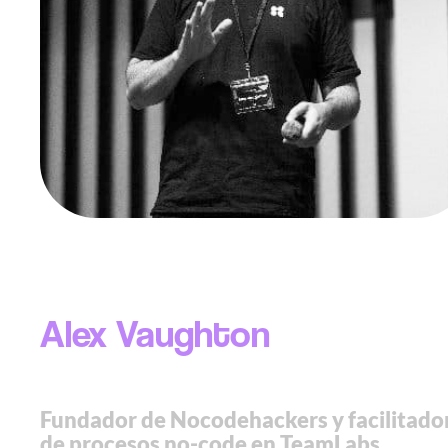
Alex Vaughton
Fundador de Nocodehackers y facilitado
de procesos no-code en TeamLabs