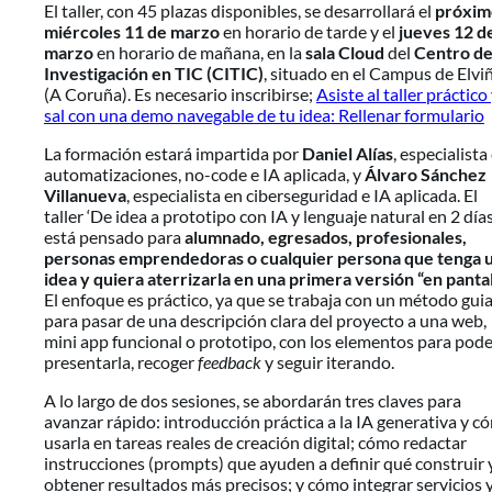
El taller, con 45 plazas disponibles, se desarrollará el
próxim
miércoles 11 de marzo
en horario de tarde y el
jueves 12 d
marzo
en horario de mañana, en la
sala Cloud
del
Centro d
Investigación en TIC (CITIC)
, situado en el Campus de Elvi
(A Coruña). Es necesario inscribirse;
Asiste al taller práctico
sal con una demo navegable de tu idea: Rellenar formulario
La formación estará impartida por
Daniel Alías
, especialista
automatizaciones, no-code e IA aplicada, y
Álvaro Sánchez
Villanueva
, especialista en ciberseguridad e IA aplicada. El
taller ‘De idea a prototipo con IA y lenguaje natural en 2 días
está pensado para
alumnado, egresados, profesionales,
personas emprendedoras o cualquier persona que tenga 
idea y quiera aterrizarla en una primera versión “en pantal
El enfoque es práctico, ya que se trabaja con un método gui
para pasar de una descripción clara del proyecto a una web,
mini app funcional o prototipo, con los elementos para pod
presentarla, recoger
feedback
y seguir iterando.
A lo largo de dos sesiones, se abordarán tres claves para
avanzar rápido: introducción práctica a la IA generativa y c
usarla en tareas reales de creación digital; cómo redactar
instrucciones (prompts) que ayuden a definir qué construir 
obtener resultados más precisos; y cómo integrar servicios 